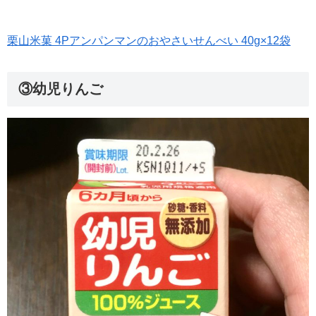
栗山米菓 4Pアンパンマンのおやさいせんべい 40g×12袋
③幼児りんご