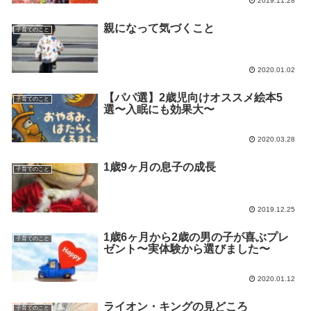
2019.11.28
親になって気づくこと
子育てのこと
2020.01.02
【パパ選】2歳児向けオススメ絵本5
子育てのこと
選〜入眠にも効果大〜
2020.03.28
1歳9ヶ月の息子の成長
子育てのこと
2019.12.25
1歳6ヶ月から2歳の男の子が喜ぶプレ
子育てのこと
ゼント〜実体験から選びました〜
2020.01.12
ライオン・キングの見どころ
子育てのこと