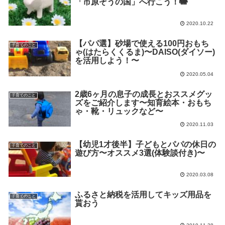
「市原ぞうの国」へ行こう！🐘
2020.10.22
【パパ選】砂場で使える100円おもち
子育てのこと
ゃ(はたらくくるま)〜DAISO(ダイソー)
を活用しよう！〜
2020.05.04
2歳6ヶ月の息子の成長とおススメグッ
子育てのこと
ズをご紹介します〜知育絵本・おもち
ゃ・靴・リュックなど〜
2020.11.03
【幼児1才後半】子どもとパパの休日の
子育てのこと
遊び方〜オススメ3選(体験談付き)〜
2020.03.08
ふるさと納税を活用してキッズ用品を
子育てのこと
貰おう