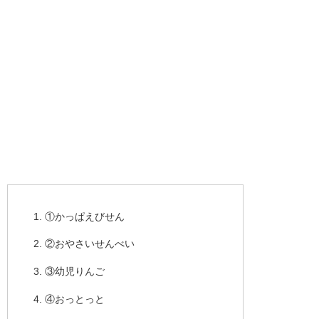
①かっぱえびせん
②おやさいせんべい
③幼児りんご
④おっとっと