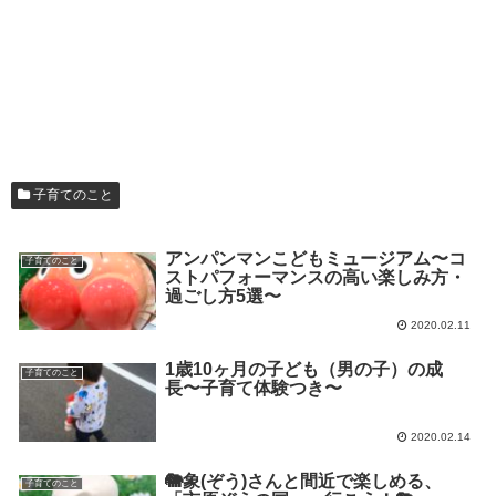
子育てのこと
アンパンマンこどもミュージアム〜コ
子育てのこと
ストパフォーマンスの高い楽しみ方・
過ごし方5選〜
2020.02.11
1歳10ヶ月の子ども（男の子）の成
子育てのこと
長〜子育て体験つき〜
2020.02.14
🐘象(ぞう)さんと間近で楽しめる、
子育てのこと