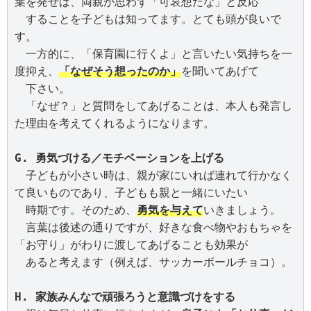
葉を発せば、両親が思わず「可哀想だな」と反応

　することを子どもは知ってます。とても頭が良いで
す。

　一方的に、「保育園に行くよ」と言いたい気持ちを一
度抑え、
「なぜそう想ったのか」
を聞いてあげて

　下さい。

　「なぜ？」と質問をしてあげることは、本人も発言し
G. 勇気づける／モチベーションを上げる
　子どもが小さい時は、親が家にいれば連れて行かなく
て良いものであり、子どもも親と一緒にいたい

　時期です。そのため、
勇気を与えて
いきましょう。

　言葉は後述の通りですが、好きな食べ物やおもちゃを
「お守り」がわりに渡してあげることも効果が

　あると考えます（例えば、サッカーボールチョコ）。

H. 家族みんなで頑張ろうと意識づけをする