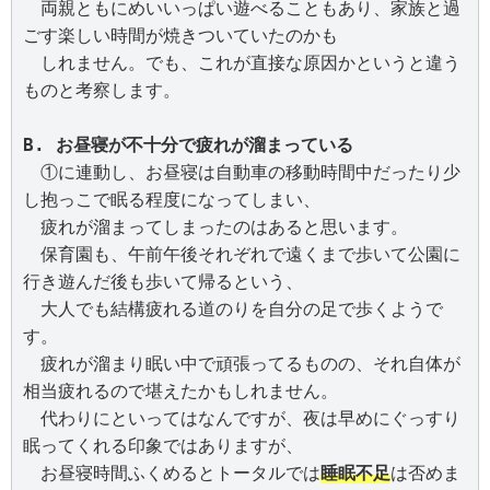
　両親ともにめいいっぱい遊べることもあり、家族と過
ごす楽しい時間が焼きついていたのかも

　しれません。でも、これが直接な原因かというと違う
B. お昼寝が不十分で疲れが溜まっている
　①に連動し、お昼寝は自動車の移動時間中だったり少
し抱っこで眠る程度になってしまい、

　疲れが溜まってしまったのはあると思います。

　保育園も、午前午後それぞれで遠くまで歩いて公園に
行き遊んだ後も歩いて帰るという、

　大人でも結構疲れる道のりを自分の足で歩くようで
す。

　疲れが溜まり眠い中で頑張ってるものの、それ自体が
相当疲れるので堪えたかもしれません。

　代わりにといってはなんですが、夜は早めにぐっすり
眠ってくれる印象ではありますが、

　お昼寝時間ふくめるとトータルでは
睡眠不足
は否めま