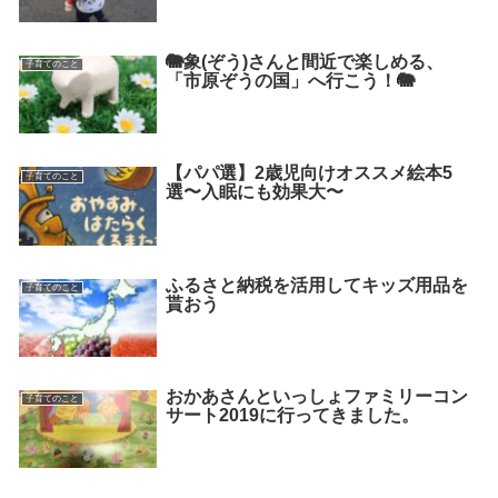
🐘象(ぞう)さんと間近で楽しめる、
子育てのこと
「市原ぞうの国」へ行こう！🐘
【パパ選】2歳児向けオススメ絵本5
子育てのこと
選〜入眠にも効果大〜
ふるさと納税を活用してキッズ用品を
子育てのこと
貰おう
おかあさんといっしょファミリーコン
子育てのこと
サート2019に行ってきました。