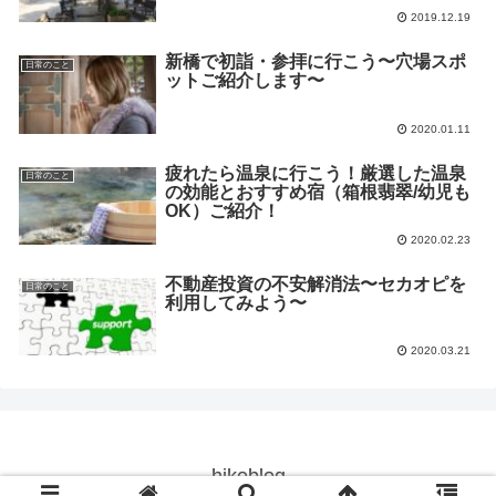
2019.12.19
新橋で初詣・参拝に行こう〜穴場スポ
日常のこと
ットご紹介します〜
2020.01.11
疲れたら温泉に行こう！厳選した温泉
日常のこと
の効能とおすすめ宿（箱根翡翠/幼児も
OK）ご紹介！
2020.02.23
不動産投資の不安解消法〜セカオピを
日常のこと
利用してみよう〜
2020.03.21
hikoblog