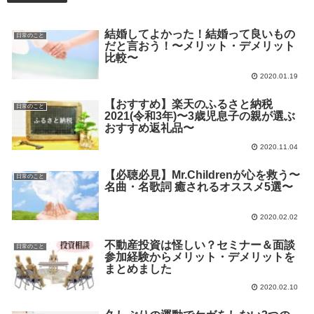
結婚してよかった！結婚って良いもの
日常のこと
だと言おう！〜メリット・デメリット
比較〜
2020.01.19
【おすすめ】楽天のふるさと納税
日常のこと
2021(令和3年)〜3歳児息子の親が選ぶ
おすすめ返礼品〜
2020.11.04
【必聴必見】Mr.Childrenが心を救う〜
日常のこと
名曲・名歌詞 癒されるオススメ5選〜
2020.02.02
不動産投資は怪しい？セミナー＆面談
日常のこと
参加経験からメリット・デメリットを
まとめました
2020.02.10