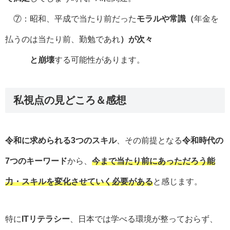
⑦：昭和、平成で当たり前だった
モラルや常識（
年金を
払うのは当たり前、勤勉であれ
）が次々
と崩壊
する可能性があります。
私視点の見どころ＆感想
令和に求められる3つのスキル
、その前提となる
令和時代の
7つのキーワード
から、
今まで当たり前にあっただろう能
力・スキルを変化させていく必要がある
と感じます。
特に
ITリテラシー
、日本では学べる環境が整っておらず、