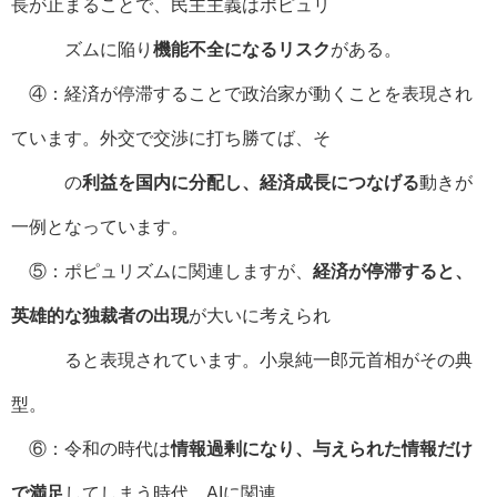
長が止まることで、民主主義はポピュリ
ズムに陥り
機能不全になるリスク
がある。
④：経済が停滞することで政治家が動くことを表現され
ています。外交で交渉に打ち勝てば、そ
の
利益を国内に分配し、経済成長につなげる
動きが
一例となっています。
⑤：ポピュリズムに関連しますが、
経済が停滞すると、
英雄的な独裁者の出現
が大いに考えられ
ると表現されています。小泉純一郎元首相がその典
型。
⑥：令和の時代は
情報過剰になり、与えられた情報だけ
で満足
してしまう時代。AIに関連。