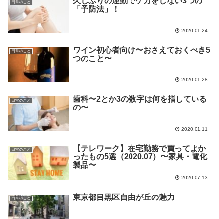
久しぶりの運動でケガをしない3つの
日常のこと
「予防法」！
2020.01.24
ワイン初心者向け〜おさえておくべき5
日常のこと
つのこと〜
2020.01.28
歯科〜2とか3の数字は何を指している
日常のこと
の〜
2020.01.11
【テレワーク】在宅勤務で買ってよか
日常のこと
ったもの5選（2020.07）〜家具・電化
製品〜
2020.07.13
東京都目黒区自由が丘の魅力
日常のこと